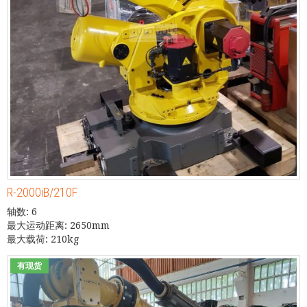
R-2000iB/210F
轴数: 6
最大运动距离: 2650mm
最大载荷: 210kg
有现货