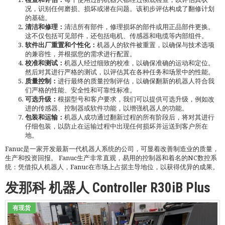
况，识别任何磨损、损坏或潜在问题。该初步评估构成了翻修计划
的基础。
清洁和修理：
清洁所有部件，修理损坏的部件或用正品部件更换。
这不仅包括可见部件，还包括电机、传感器和电缆等内部组件。
软件出厂重置和个性化：
机器人的软件被重置，以确保与技术选项
的兼容性，并根据您的需求进行配置。
校准和测试：
机器人经过细致的校准，以确保准确的运动和定位。
然后对其进行严格的测试，以评估其在各种任务和场景中的性能。
质量控制：
进行最终的质量控制评估，以确保翻新的机器人符合我
们严格的性能、安全性和可靠性标准。
可选升级：
根据型号和客户要求，我们可以提供可选升级，例如改
进的传感器、控制器或软件功能，以增强机器人的功能。
包装和运输：
机器人成功通过翻新过程的所有阶段后，将对其进行
仔细包装，以防止在运输过程中出现任何损坏并运送到客户所在
地。
Fanuc是一家开发最新一代机器人系统的公司，可显着改善制造业的质量，
生产和投资回报。 Fanuc生产非常直观，易用的控制器和着名的NC数控系
统：凭借拟人机器人，Fanuc在市场上占据主导地位，以获得优异的成果。
发那科 机器人 Controller R30iB Plus
有现货