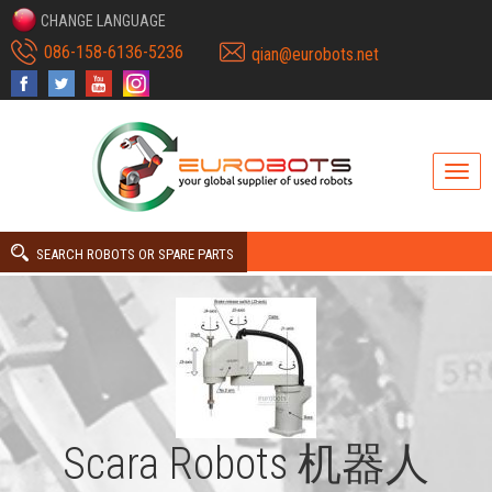
CHANGE LANGUAGE
086-158-6136-5236
qian@eurobots.net
SEARCH ROBOTS OR SPARE PARTS
Scara Robots 机器人