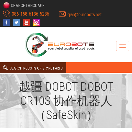
CHANGE LANGUAGE
086-158-6136-5236
qian@eurobots.net
SEARCH ROBOTS OR SPARE PARTS
越疆 DOBOT DOBOT
CR10S 协作机器人
（SafeSkin）