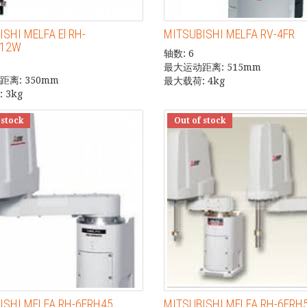
SHI MELFA El RH-
MITSUBISHI MELFA RV-4FR
512W
轴数: 6
最大运动距离: 515mm
离: 350mm
最大载荷: 4kg
 3kg
 stock
Out of stock
ISHI MELFA RH-6FRH45
MITSUBISHI MELFA RH-6FRH