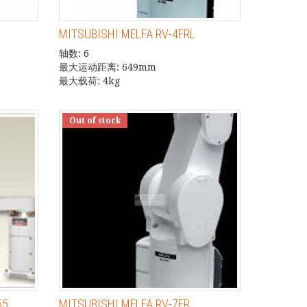
MITSUBISHI MELFA RV-4FRL
轴数: 6
最大运动距离: 649mm
最大载荷: 4kg
Out of stock
55
MITSUBISHI MELFA RV-7FR