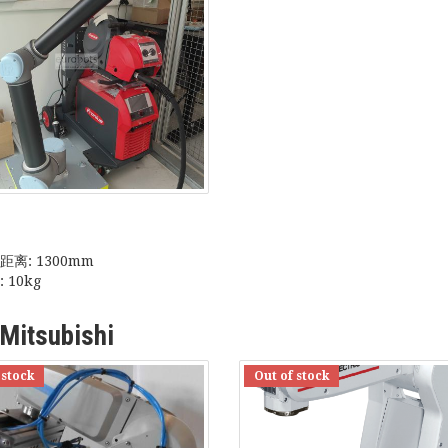
离: 1300mm
 10kg
Mitsubishi
 stock
Out of stock