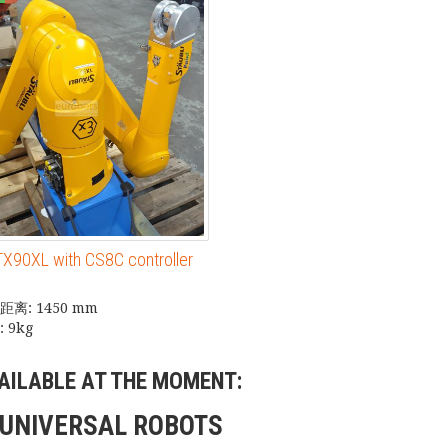
 TX90XL with CS8C controller
离: 1450 mm
 9kg
AILABLE AT THE MOMENT:
r UNIVERSAL ROBOTS