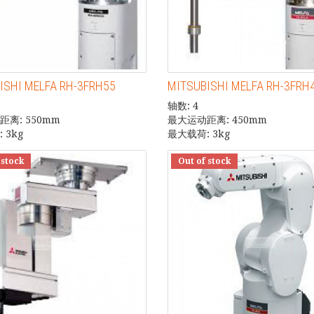
ISHI MELFA RH-3FRH55
MITSUBISHI MELFA RH-3FRH
轴数: 4
离: 550mm
最大运动距离: 450mm
 3kg
最大载荷: 3kg
 stock
Out of stock