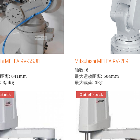
shi MELFA RV-3SJB
Mitsubishi MELFA RV-2FR
轴数: 6
离: 641mm
最大运动距离: 504mm
3,5kg
最大载荷: 3kg
 stock
Out of stock