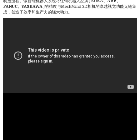
制造流程。该智能机器人系统将任何机器人品牌[
KUKA、ABB、
FANUC、YASKAWA
]的精度与MechMind 3D相机的卓越视觉功能无缝集
成，创造了效率和生产力的强大动力。