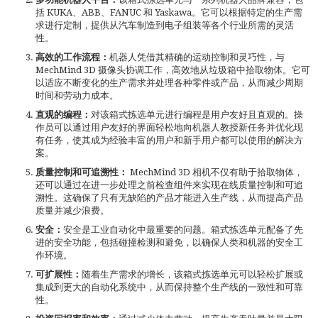
括 KUKA、ABB、FANUC 和 Yaskawa。它可以根据特定的生产需
求进行定制，提供从汽车制造到电子组装等各个行业所需的灵活
性。
高效的工作流程：
机器人凭借其精确的运动控制和灵巧性，与
MechMind 3D 摄像头协调工作，高效地从垃圾箱中拾取物体。它可
以适应不断变化的生产需求并处理各种零件或产品，从而减少周期
时间和劳动力成本。
直观的编程：
对该箱式拣选单元进行编程是用户友好且直观的。操
作员可以通过用户友好的界面轻松地向机器人教授新任务并优化现
有任务，使其成为经验丰富的用户和新手用户都可以使用的解决方
案。
质量控制和可追溯性：
MechMind 3D 相机不仅有助于拾取物体，
还可以通过在进一步处理之前检查组件来实现在线质量控制和可追
溯性。这确保了只有无缺陷的产品才能进入生产线，从而提高产品
质量并减少浪费。
安全：
安全是工业自动化中最重要的问题。箱式拣选单元配备了先
进的安全功能，包括碰撞检测和避免，以确保人类和机器的安全工
作环境。
可扩展性：
随着生产需求的增长，该箱式拣选单元可以轻松扩展或
集成到更大的自动化系统中，从而保持整个生产线的一致性和可靠
性。