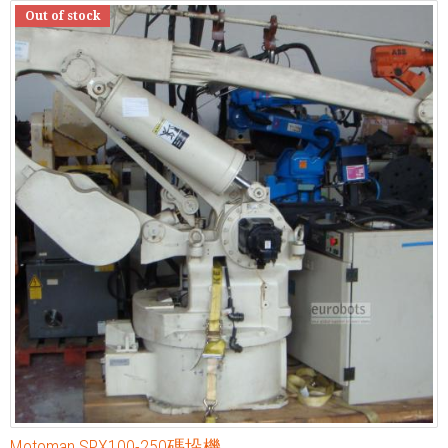
Out of stock
Motoman SPX100-250碼垛機