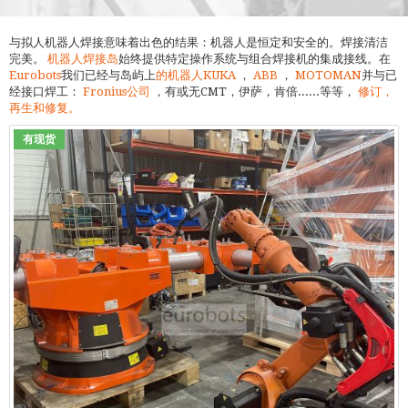
与拟人机器人焊接意味着出色的结果：机器人是恒定和安全的。焊接清洁
完美。
机器人焊接岛
始终提供特定操作系统与组合焊接机的集成接线。在
Eurobots
我们已经与岛屿上
的机器人KUKA
，
ABB
，
MOTOMAN
并与已
经接口焊工：
Fronius公司
，有或无CMT，伊萨，肯倍......等等，
修订，
再生和修复。
有现货