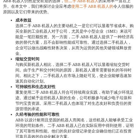
ABB 机器人仍然是受欢迎的选择，
但二手 ABB 机器人
的采用率一直在上
升。在本文中，我们将探讨企业应考虑
使用二手 ABB 机器人的
令人信服的
原因以及它们带来的优势。
成本效益
选择二手 ABB 机器人的主要动机之一是它们可以显着节省成本。购
买全新的工业机器人对于公司，尤其是中小型企业（SME）来说可
能是一笔巨额投资。另一方面，二手 ABB 机器人提供了一种经济高
效的替代方案，且不会影响性能或可靠性。通过选择二手机器人，
企业可以做出战略性财务决策，从而为运营的其他关键领域释放资
金。
缩短交货时间
与购买新机器人相比，选择二手 ABB 机器人可以显着缩短交货时
间。由于生产和交付时间的原因，新机器人通常需要较长的等待时
间。相比之下，二手机器人在市场上随处可见，使企业能够迅速加
速其自动化计划。
可持续性和生态友好性
重复使用二手 ABB 机器人符合可持续商业实践，有助于减少环境足
迹。通过赋予这些机器人新的生命，公司积极参与减少电子垃圾和
节约宝贵资源。采用二手机器人也体现了对生态友好和负责任的资
源管理的承诺。
久经考验的性能和可靠性
ABB 以设计耐用且坚固的机器人而闻名，这些机器人能够承受工业
环境的苛刻条件。二手 ABB 机器人已在实际应用中得到使用，证明
了其可靠性和性能。他们的良好业绩记录使企业确信他们正在投资
可靠且高效的自动化解决方案。