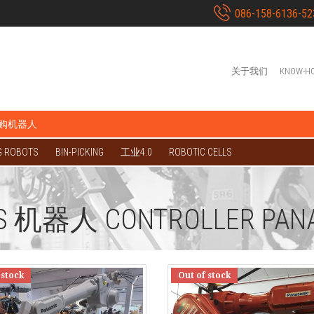
086-158-6136-52
关于我们
KNOW-H
购机器人
G ROBOTS
BIN-PICKING
工业4.0
ROBOTIC CELLS
S 机器人 CONTROLLER PAN
 stock
Out of stock