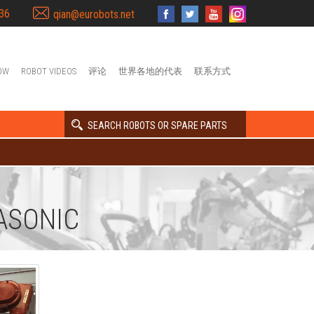
36
qian@eurobots.net
OW
ROBOT VIDEOS
评论
世界各地的代表
联系方式
SEARCH ROBOTS OR SPARE PARTS
ASONIC