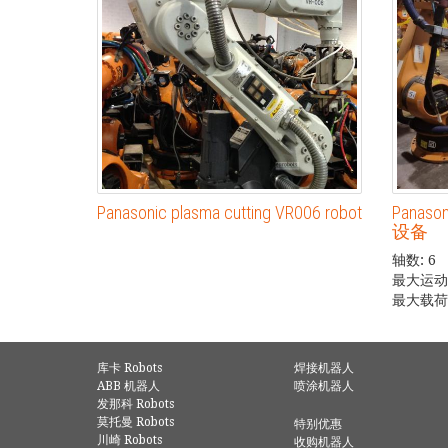
Panasonic plasma cutting VR006 robot
Panaso
设备
轴数: 6
最大运动距
最大载荷:
库卡 Robots
焊接机器人
ABB 机器人
喷涂机器人
发那科 Robots
莫托曼 Robots
特别优惠
川崎 Robots
收购机器人