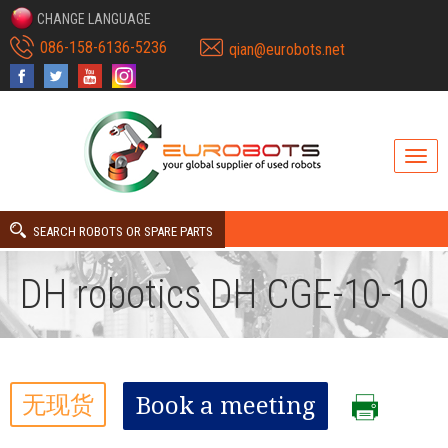
CHANGE LANGUAGE
086-158-6136-5236
qian@eurobots.net
SEARCH ROBOTS OR SPARE PARTS
DH robotics DH CGE-10-10
无现货
Book a meeting