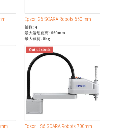
0mm
Epson G6 SCARA Robots 650 mm
轴数: 4
最大运动距离: 650mm
最大载荷: 6kg
Out of stock
00mm
Epson LS6 SCARA Robots 700mm