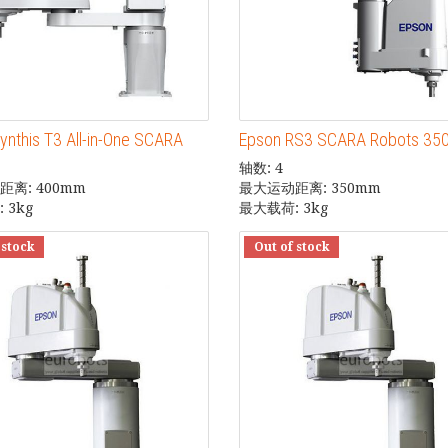
ynthis T3 All-in-One SCARA
Epson RS3 SCARA Robots 3
轴数: 4
离: 400mm
最大运动距离: 350mm
 3kg
最大载荷: 3kg
 stock
Out of stock