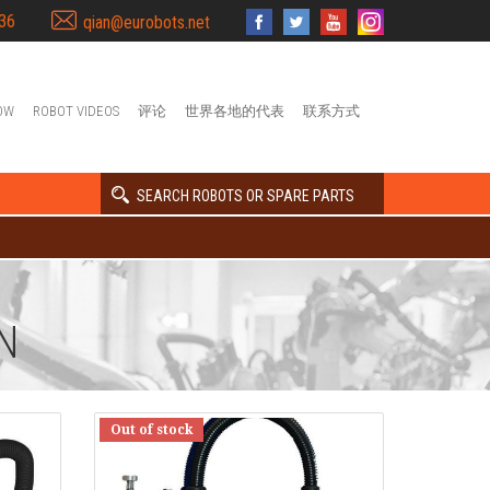
36
qian@eurobots.net
OW
ROBOT VIDEOS
评论
世界各地的代表
联系方式
SEARCH ROBOTS OR SPARE PARTS
N
Out of stock