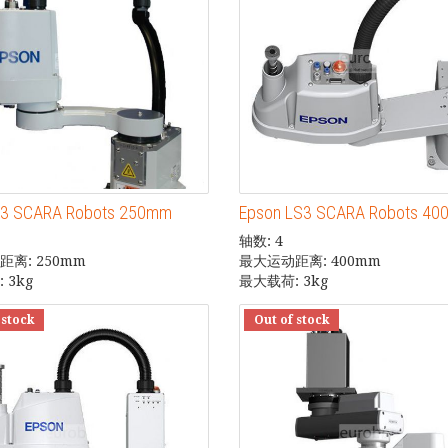
G3 SCARA Robots 250mm
Epson LS3 SCARA Robots 4
轴数: 4
离: 250mm
最大运动距离: 400mm
 3kg
最大载荷: 3kg
 stock
Out of stock