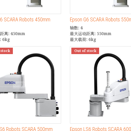
G6 SCARA Robots 450mm
Epson G6 SCARA Robots 55
轴数: 4
离: 450mm
最大运动距离: 550mm
 6kg
最大载荷: 6kg
 stock
Out of stock
LS6 Robots SCARA 500mm
Epson LS6 Robots SCARA 6