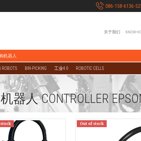
086-158-6136-52
关于我们
KNOW-H
购机器人
G ROBOTS
BIN-PICKING
工业4.0
ROBOTIC CELLS
S 机器人 CONTROLLER EPSO
 stock
Out of stock