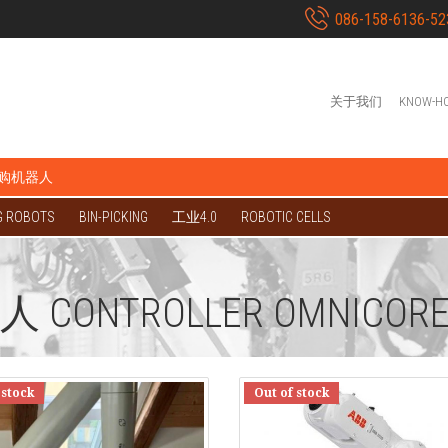
086-158-6136-52
关于我们
KNOW-H
购机器人
G ROBOTS
BIN-PICKING
工业4.0
ROBOTIC CELLS
人 CONTROLLER OMNICOR
 stock
Out of stock