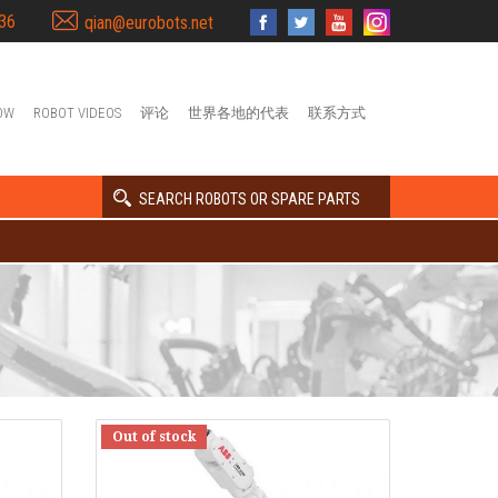
36
qian@eurobots.net
OW
ROBOT VIDEOS
评论
世界各地的代表
联系方式
SEARCH ROBOTS OR SPARE PARTS
E
Out of stock