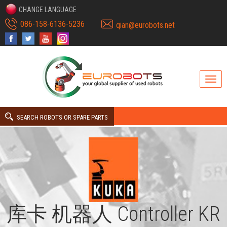
CHANGE LANGUAGE
086-158-6136-5236
qian@eurobots.net
SEARCH ROBOTS OR SPARE PARTS
库卡 机器人 Controller KR