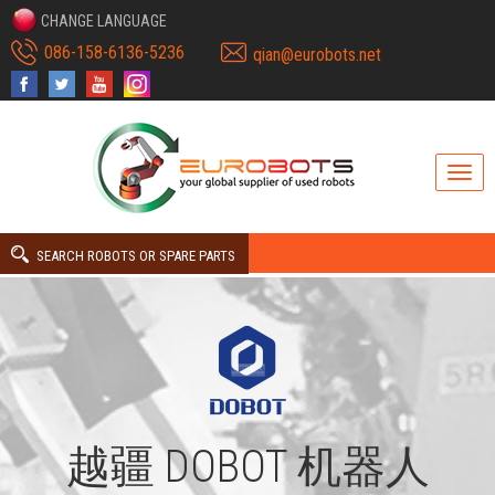
CHANGE LANGUAGE
086-158-6136-5236
qian@eurobots.net
SEARCH ROBOTS OR SPARE PARTS
越疆 DOBOT 机器人