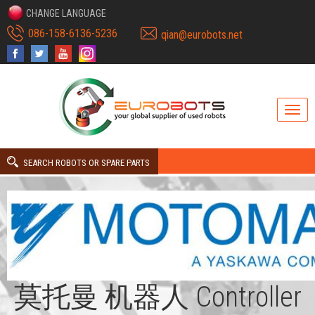
CHANGE LANGUAGE
086-158-6136-5236
qian@eurobots.net
SEARCH ROBOTS OR SPARE PARTS
莫托曼 机器人 Controller