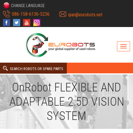
CHANGE LANGUAGE
086-158-6136-5236
qian@eurobots.net
SEARCH ROBOTS OR SPARE PARTS
OnRobot FLEXIBLE AND
ADAPTABLE 2.5D VISION
SYSTEM