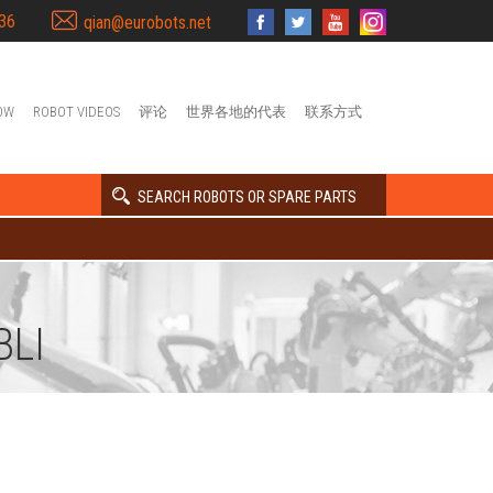
36
qian@eurobots.net
OW
ROBOT VIDEOS
评论
世界各地的代表
联系方式
SEARCH ROBOTS OR SPARE PARTS
LI