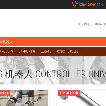
086-158-6136-52
关于我们
KNOW-H
购机器人
G ROBOTS
BIN-PICKING
工业4.0
ROBOTIC CELLS
S 机器人 CONTROLLER UNIV
 stock
Out of stock