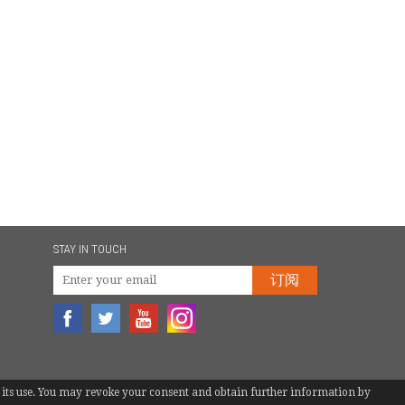
STAY IN TOUCH
订阅
 to its use. You may revoke your consent and obtain further information by