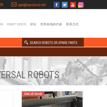
36
qian@eurobots.net
OW
ROBOT VIDEOS
评论
世界各地的代表
联系方式
SEARCH ROBOTS OR SPARE PARTS
ERSAL ROBOTS
Out of stock