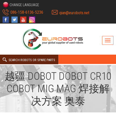
CHANGE LANGUAGE
086-158-6136-5236
qian@eurobots.net
SEARCH ROBOTS OR SPARE PARTS
越疆 DOBOT DOBOT CR10
COBOT MIG MAG 焊接解
决方案 奥泰