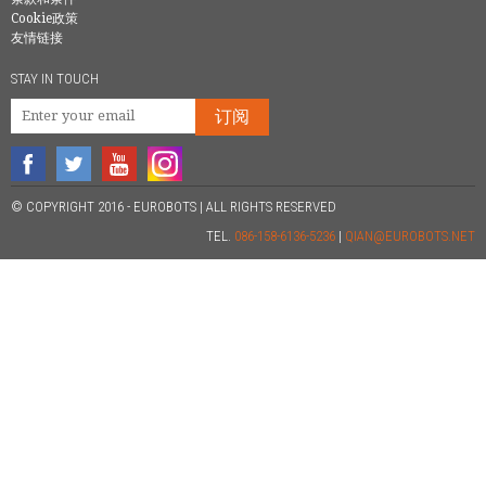
Cookie政策
友情链接
STAY IN TOUCH
订阅
© COPYRIGHT 2016 - EUROBOTS | ALL RIGHTS RESERVED
TEL.
086-158-6136-5236
|
QIAN@EUROBOTS.NET