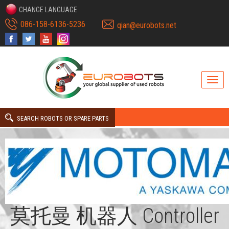
CHANGE LANGUAGE
086-158-6136-5236
qian@eurobots.net
SEARCH ROBOTS OR SPARE PARTS
莫托曼 机器人 Controller