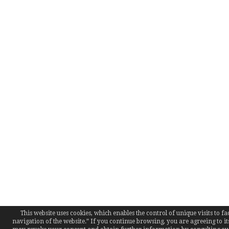
This website uses cookies, which enables the control of unique visits to fac
navigation of the website.” If you continue browsing, you are agreeing to it