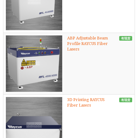
ABP Adjustable Beam
有现货
Profile RAYCUS Fiber
Lasers
3D Printing RAYCUS
有现货
Fiber Lasers