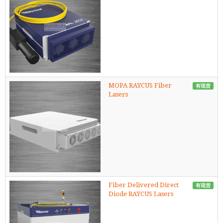
MOPA RAYCUS Fiber
有现货
Lasers
Fiber Delivered Direct
有现货
Diode RAYCUS Lasers