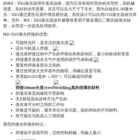
的Nd：YAG激光器用作基质晶体，因为它具有相对高的热传导性，高机械
强度，良好的光学质量，并且可以在大尺寸下生长。因为从钕的1.06微米
光：YAG通过柔性石英纤维容易传递，系统设计可以比用CO2激光器相当简
单。另外，Nd：YAG激光器波长被吸收更易于被金属比二氧化碳激光辐
射，从而进一步提高处理效率。
ND-YAG激光焊接的优势:
可能性光纤，是灵活的激光源
适合与机器人焊接。
激光束焊接过程中产生的窄熔化和热影响区，最小的收缩和变形
焊缝通常直接在大气中使用的保护气体制成
重复性焊接各部分之间的
通过使用放大光学器件的路线，准确位置是可能
第薄如0.025毫米（.001“）可以被成功焊接
焊接10mm长度steel
Welding真的很薄的材料
的激光束是由磁性不受影响
无X射线是由这种方法产生的
激光束可分时之间的工作站
焊接是可能的，通常存在许多问题，如铝和钛的不同材料。
有可能在与机器人三维焊接
典型的激光焊接的特点：
焊缝似乎是很窄的，过程控制精确，热输入最小