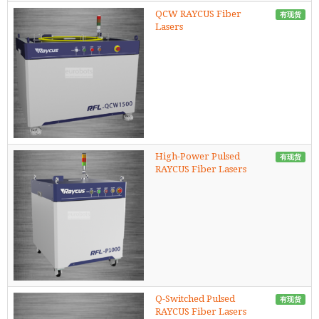
QCW RAYCUS Fiber
有现货
Lasers
High-Power Pulsed
有现货
RAYCUS Fiber Lasers
Q-Switched Pulsed
有现货
RAYCUS Fiber Lasers