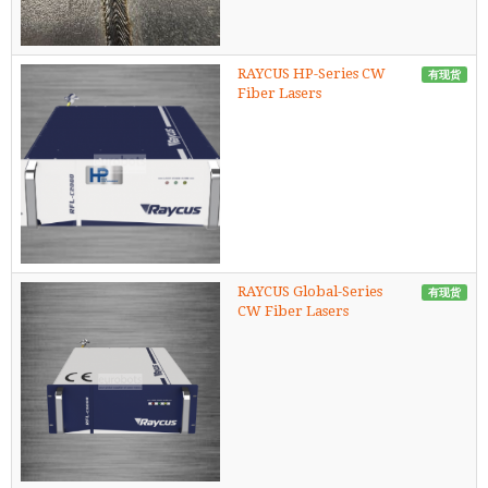
RAYCUS HP-Series CW
有现货
Fiber Lasers
RAYCUS Global-Series
有现货
CW Fiber Lasers