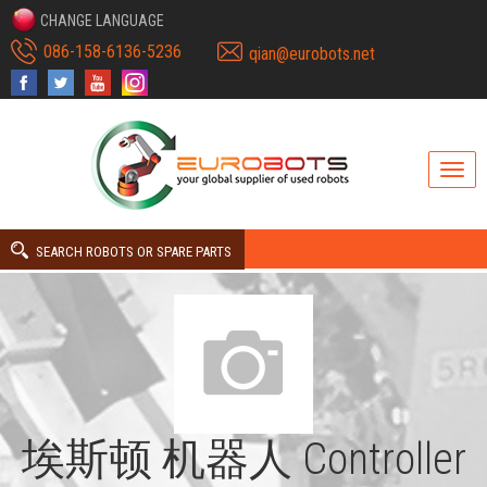
CHANGE LANGUAGE
086-158-6136-5236
qian@eurobots.net
SEARCH ROBOTS OR SPARE PARTS
埃斯顿 机器人 Controller