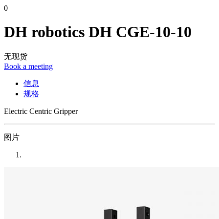
0
DH robotics DH CGE-10-10
无现货
Book a meeting
信息
规格
Electric Centric Gripper
图片