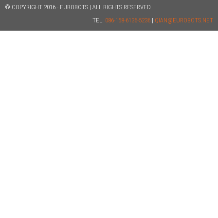
© COPYRIGHT 2016 - EUROBOTS | ALL RIGHTS RESERVED
TEL.
086-158-6136-5236
|
QIAN@EUROBOTS.NET