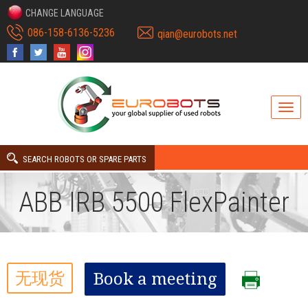
CHANGE LANGUAGE
086-158-6136-5236
qian@eurobots.net
SEARCH ROBOTS OR SPARE PARTS
ABB IRB 5500 FlexPainter
无现货
Book a meeting