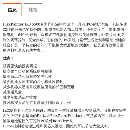
信息
规格
FlexPainter IRB 5500专为户外涂料而设计，具有IP67防护等级，包括多达
32种循环颜色的换色阀，集成在机器人加工臂中。还有两个泵，由集成伺
服电机，64个先导阀，双模式空气雾化器控制和闭环调节，钟速和高压控
制的闭环控制 - 完全集成。它内置的IPS系统（基于过程控制和运动控制的
结合）是一个特定的功能，可以更大程度地减少油漆。它是最有效和灵活
的涂料机器人解决方案。
优点：
获得更快的投资回报
提高整个自动化系统的可靠性
提高新工艺和新车型的灵活性
减少机器人喷漆室的尺寸和环境影响
减少机器人喷漆系统展位所需的长度和宽度
减少通风量
减少萃取系统的排放
按时和按人员配置要求减少团队调度工作
IRC5P是专为涂装车间设计的最新一代喷漆机器人控制系统。其用户友好界
面的关键要素是新的Exi认证FlexPaint Pendant，支持多语言，以及用于
油漆电池监控的可定制PC软件RobView 5。
IRC5P控制着油漆过程和机器人运动，因此您可以节省大量成本。