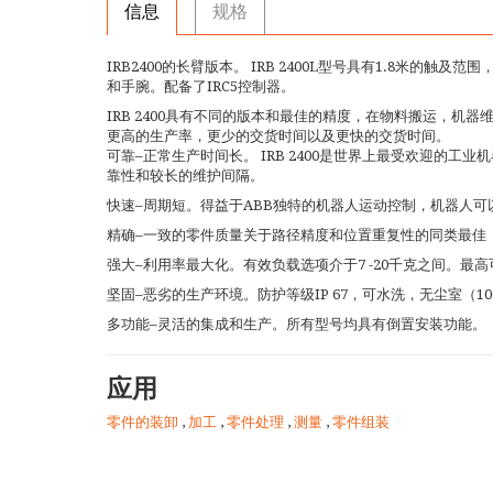
信息
规格
IRB2400的长臂版本。 IRB 2400L型号具有1.8米的
和手腕。配备了IRC5控制器。
IRB 2400具有不同的版本和最佳的精度，在物料搬运，机器维
更高的生产率，更少的交货时间以及更快的交货时间。
可靠–正常生产时间长。 IRB 2400是世界上最受欢迎的
靠性和较长的维护间隔。
快速–周期短。得益于ABB独特的机器人运动控制，机器人
精确–一致的零件质量关于路径精度和位置重复性的同类最佳（RP 
强大–利用率最大化。有效负载选项介于7 -20千克之间。最高可达
坚固–恶劣的生产环境。防护等级IP 67，可水洗，无尘室（100级），
多功能–灵活的集成和生产。所有型号均具有倒置安装功能。
应用
零件的装卸
,
加工
,
零件处理
,
测量
,
零件组装