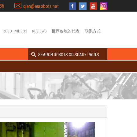
36
qian@eurobots.net
ROBOT VIDEOS
REVIEWS
世界各地的代表
联系方式
SEARCH ROBOTS OR SPARE PARTS